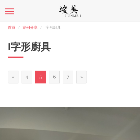
首頁
案例分享
I字形廚具
I字形廚具
«
4
5
6
7
»