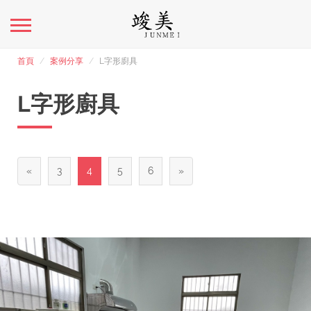
首頁
案例分享
L字形廚具
L字形廚具
«
3
4
5
6
»