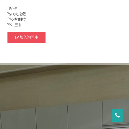
?配件
?90大拉籃
?30右側拉
?ST三抽
加入詢問車