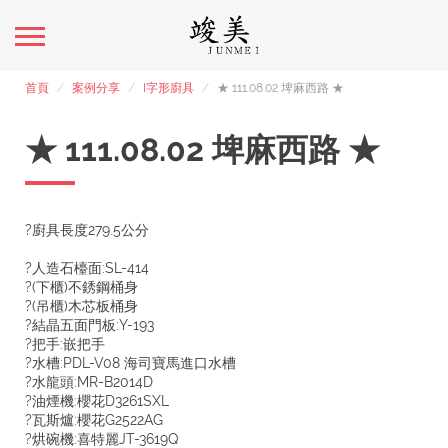
首頁
案例分享
I字形廚具
★ 111.08.02 埤麻西路 ★
★ 111.08.02 埤麻西路 ★
?廚具長度279.5公分
?人造石檯面:SL-414
?(下櫃)不銹鋼桶身
?(吊櫃)木芯板桶身
?結晶五面門板:Y-193
?把手:嵌把手
?水槽:PDL-V08 海司寶馬進口水槽
?水龍頭:MR-B2014D
?油煙機:櫻花D3261SXL
?瓦斯爐:櫻花G2522AG
?烘碗機:喜特麗JT-3619Q