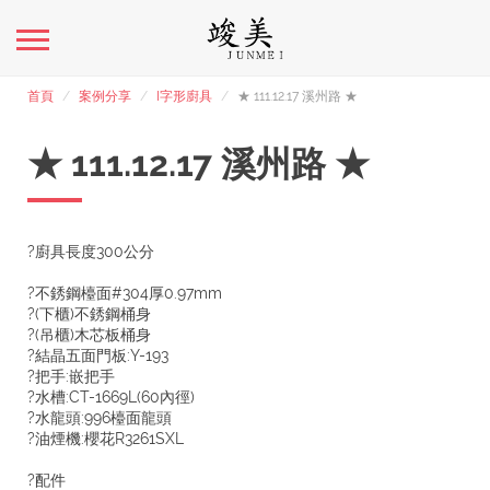
首頁
案例分享
I字形廚具
★ 111.12.17 溪州路 ★
★ 111.12.17 溪州路 ★
?廚具長度300公分
?不銹鋼檯面#304厚0.97mm
?(下櫃)不銹鋼桶身
?(吊櫃)木芯板桶身
?結晶五面門板:Y-193
?把手:嵌把手
?水槽:CT-1669L(60內徑)
?水龍頭:996檯面龍頭
?油煙機:櫻花R3261SXL
?配件