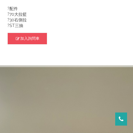
?配件
?70大拉籃
?30右側拉
?ST三抽
加入詢問車