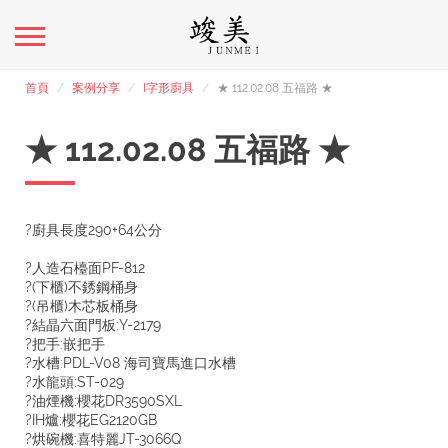
首頁
案例分享
I字形廚具
★ 112.02.08 五福路 ★
★ 112.02.08 五福路 ★
?廚具長度290+64公分
?人造石檯面PF-812
?(下櫃)不銹鋼桶身
?(吊櫃)木芯板桶身
?結晶六面門板:Y-2179
?把手:嵌把手
?水槽:PDL-V08 海司寶馬進口水槽
?水龍頭:ST-029
?油煙機:櫻花DR3590SXL
?IH爐:櫻花EG2120GB
?烘碗機:喜特麗JT-3066Q