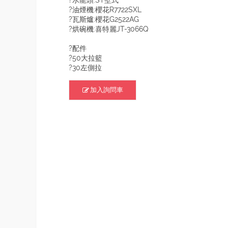
?水龍頭:ST壁式
?油煙機:櫻花R7722SXL
?瓦斯爐:櫻花G2522AG
?烘碗機:喜特麗JT-3066Q
?配件
?50大拉籃
?30左側拉
加入詢問車