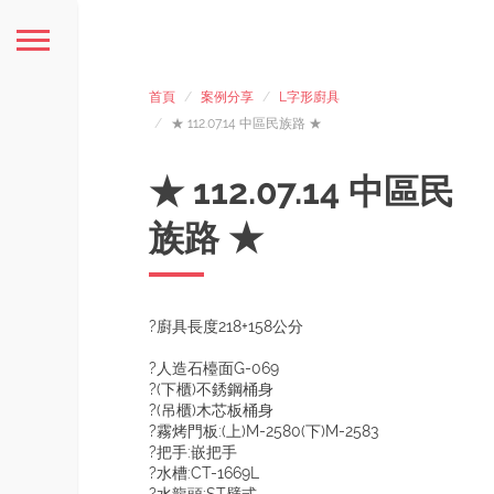
首頁
案例分享
L字形廚具
★ 112.07.14 中區民族路 ★
★ 112.07.14 中區民
族路 ★
?廚具長度218+158公分
?人造石檯面G-069
?(下櫃)不銹鋼桶身
?(吊櫃)木芯板桶身
?霧烤門板:(上)M-2580(下)M-2583
?把手:嵌把手
?水槽:CT-1669L