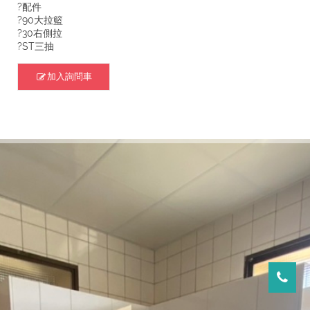
?配件
?90大拉籃
?30右側拉
?ST三抽
加入詢問車