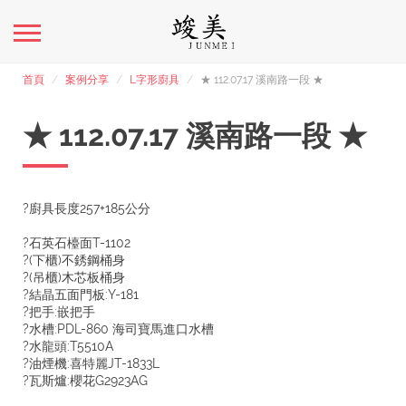
首頁
案例分享
L字形廚具
★ 112.07.17 溪南路一段 ★
★ 112.07.17 溪南路一段 ★
?廚具長度257+185公分
?石英石檯面T-1102
?(下櫃)不銹鋼桶身
?(吊櫃)木芯板桶身
?結晶五面門板:Y-181
?把手:嵌把手
?水槽:PDL-860 海司寶馬進口水槽
?水龍頭:T5510A
?油煙機:喜特麗JT-1833L
?瓦斯爐:櫻花G2923AG