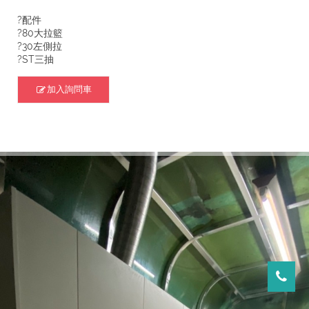
?配件
?80大拉籃
?30左側拉
?ST三抽
加入詢問車