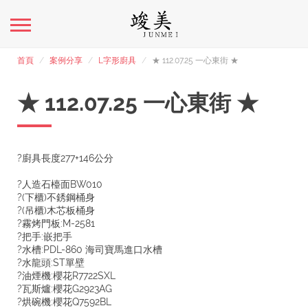
首頁
案例分享
L字形廚具
★ 112.07.25 一心東街 ★
★ 112.07.25 一心東街 ★
?廚具長度277+146公分
?人造石檯面BW010
?(下櫃)不銹鋼桶身
?(吊櫃)木芯板桶身
?霧烤門板:M-2581
?把手:嵌把手
?水槽:PDL-860 海司寶馬進口水槽
?水龍頭:ST單壁
?油煙機:櫻花R7722SXL
?瓦斯爐:櫻花G2923AG
?烘碗機:櫻花Q7592BL